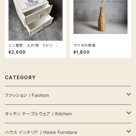
ミニ箪笥 入れ物 ミドリ フ
ウナギの筒魚
ァンシー midori 80年代 玩
¥2,600
¥1,800
具 おもちゃ ミニ箪笥
CATEGORY
ファッション / Fashion
バッグ Bags
キッチン テーブルウェア / Kitchen
財布 Wallets
器 Plates
ハウス インテリア / Home Furniture