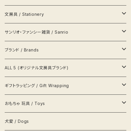
アクセサリー Jewellery
瓶 Bottles
ランプ
文房具 / Stationery
ハンカチ
マグカップ MagCup
収納 箪笥 棚
缶
サンリオ・ファンシー雑貨 / Sanrio
ポーチ
ビールジョッキ BeerMug
時計
ペンケース
キティ Kitty
ブランド / Brands
帽子
湯呑
写真立て 額縁
メモ帳
ポムポムプリン pompom prin
プラダ Prada
ALL 5 (オリジナル文房具ブランド)
風呂敷
カップ&ソーサ
置物
文鎮
ポチャッコ pochaco
セリーヌ Celine
吉祥用品
ギフトラッピング / Gift Wrapping
吉祥ノート A5
キーホルダー
鍋
ハンガー
レターセット
ソニープロダクト
ロベルタ Roberta
一等賞ペンケース
OFURUオリジナル包装紙
おもちゃ 玩具 / Toys
吉祥メモ帳 A5スリム
ネクタイ
お盆
貯金箱
リボン
化粧箱
パズル
犬愛 / Dogs