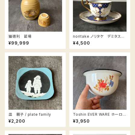
猫徳利 苗場
noritake ノリタケ デミタスカ
ップ カップアンドソーサー
¥99,999
¥4,500
皿 親子 / plate family
Toshin EVER WARE ホーロー
ボウル
¥2,200
¥3,950