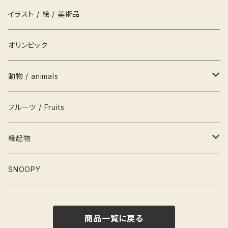
履物
枡
鏡
シール
お人形 DOLLS
イラスト / 絵 / 美術品
衣類
グラス
キャップ
積み木
オリンピック
茶碗
栞
かるた
動物 / animals
栓抜き
カード
輪投げ
ペンギン
フルーツ / Fruits
水筒
こけし
犬
縁起物
灰皿
フィギュア
猫
お雛さま
SNOOPY
弁当箱
ねずみ
桃の節句
商品一覧に戻る