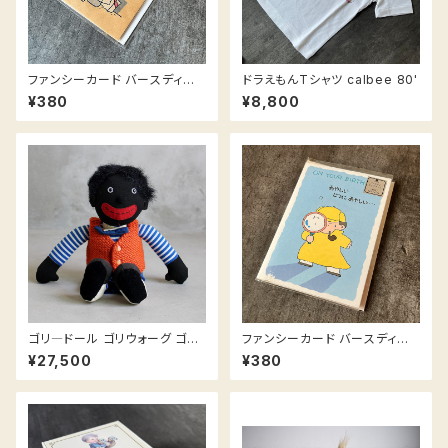
ファンシーカード バースディカ
ドラえもんTシャツ calbee 80'
ード 袋のカバ / Birthday card
¥380
¥8,800
HIPPO Paper Bag
ゴリ―ドール ゴリウォーグ ゴリ
ファンシーカード バースディカ
―人形 / Golliwogg、Golliwo
ード 探偵 / Birthday card De
¥27,500
¥380
g、golly doll
tective