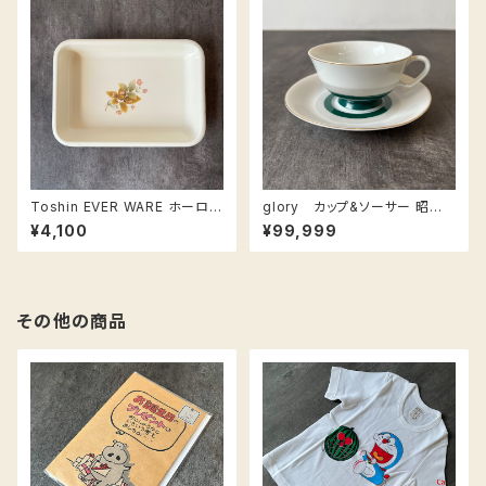
Toshin EVER WARE ホーロー
glory カップ&ソーサー 昭和
バット
レトロ / cup & saucer
¥4,100
¥99,999
その他の商品