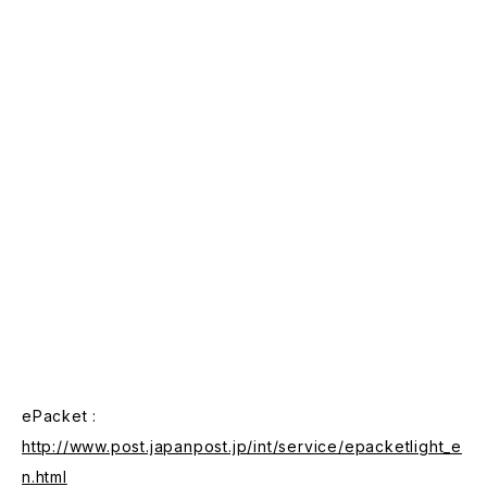
ePacket :
http://www.post.japanpost.jp/int/service/epacketlight_e
n.html