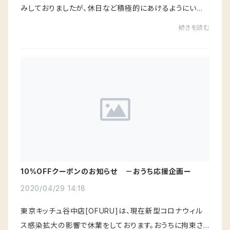
みしておりましたが、休日など積極的にあけるようにいた
しました。店舗におこしいただく前にに03-58329218にお
続きを読む
電話で確認の上お越しくださいましたら幸いで...
10%OFFクーポンのお知らせ －おうち応援企画ー
2020/04/29 14:18
東京キッチュ谷中店[OFURU]は、現在新型コロナウィル
ス感染拡大の影響で休業をしております。おうちに拘束さ