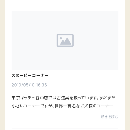
スヌーピーコーナー
2019/05/10 16:36
東京キッチュ谷中店では古道具を扱っています。まだまだ
小さいコーナーですが、世界一有名なお犬様のコーナーが
できあがりました。ぜひ、谷中へお越しの際はのぞいてみて
続きを読む
くださいね。〒110-0001東京都台東区谷中3...