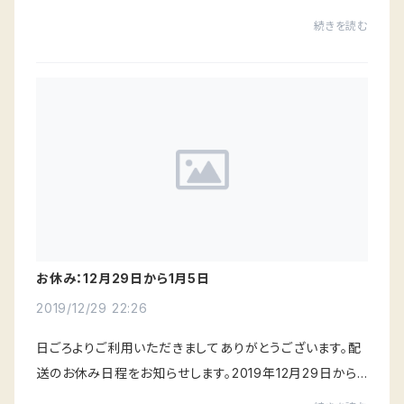
れる期間は長く、鬱屈した方も、視点を変えて、いままでで
続きを読む
きなかったお部屋のお掃除や見直しを楽しんで...
お休み：12月29日から1月5日
2019/12/29 22:26
日ごろよりご利用いただきましてありがとうございます。配
送のお休み日程をお知らせします。2019年12月29日から2
020年1月5日までＯＦＵＲＵ商品の配送をお休み致します。