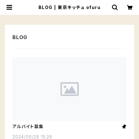
BLOG | 東京キッチュ ofuru
アルバイト募集
2024/06/28 15:26