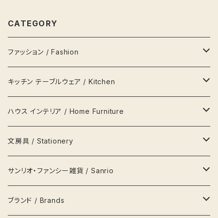
CATEGORY
ファッション / Fashion
バッグ Bags
キッチン テーブルウェア / Kitchen
財布 Wallets
器 Plates
ハウス インテリア / Home Furniture
アクセサリー Jewellery
瓶 Bottles
ランプ
文房具 / Stationery
ハンカチ
マグカップ MagCup
収納 箪笥 棚
缶
サンリオ・ファンシー雑貨 / Sanrio
ポーチ
ビールジョッキ BeerMug
時計
ペンケース
キティ Kitty
ブランド / Brands