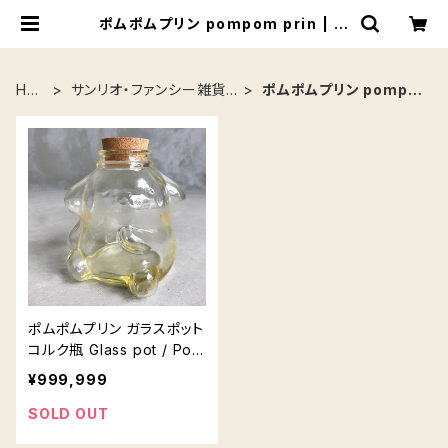
ポムポムプリン pompom prin | 東
京キッチュ ofuru
HO
サンリオ・ファンシー雑貨 /
ポムポムプリン pompo
ME
Sanrio
m prin
ポムポムプリン ガラスポット
コルク瓶 Glass pot / Pom
pompurin glass bottle
¥999,999
SOLD OUT