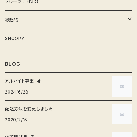
栓抜き
カード
輪投げ
ペンギン
フルーツ / Fruits
水筒
こけし
犬
縁起物
灰皿
フィギュア
猫
お雛さま
SNOOPY
弁当箱
ねずみ
桃の節句
BLOG
そば猪口
くま
節分
アルバイト募集
2024/6/28
爪楊枝入れ
ブタ
端午の節句
配送方法を変更しました
ぐい呑み
かば
お正月
2020/7/15
休業明けました