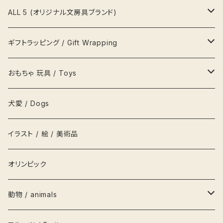
帽子
湯呑
写真立て 額縁
メモ帳
ポムポムプリン pompom prin
プラダ Prada
ALL 5 (オリジナル文房具ブランド)
風呂敷
カップ&ソーサ
置物
文鎮
ポチャッコ pochaco
セリーヌ Celine
吉祥用品
ギフトラッピング / Gift Wrapping
吉祥ノート A5
キーホルダー
鍋
ハンガー
レターセット
ソニープロダクト
ロベルタ Roberta
一等賞ペンケース
OFURUオリジナル包装紙
おもちゃ 玩具 / Toys
吉祥メモ帳 A5スリム
ネクタイ
お盆
貯金箱
リボン
化粧箱
パズル
犬愛 / Dogs
履物
枡
鏡
シール
お人形 DOLLS
イラスト / 絵 / 美術品
衣類
グラス
キャップ
積み木
オリンピック
茶碗
栞
かるた
動物 / animals