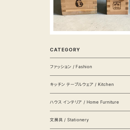
CATEGORY
ファッション / Fashion
バッグ Bags
キッチン テーブルウェア / Kitchen
財布 Wallets
器 Plates
ハウス インテリア / Home Furniture
アクセサリー Jewellery
瓶 Bottles
ランプ
文房具 / Stationery