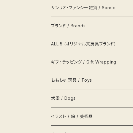
ハンカチ
マグカップ MagCup
収納 箪笥 棚
缶
サンリオ・ファンシー雑貨 / Sanrio
ポーチ
ビールジョッキ BeerMug
時計
ペンケース
キティ Kitty
ブランド / Brands
帽子
湯呑
写真立て 額縁
メモ帳
ポムポムプリン pompom prin
プラダ Prada
ALL 5 (オリジナル文房具ブランド)
風呂敷
カップ&ソーサ
置物
文鎮
ポチャッコ pochaco
セリーヌ Celine
吉祥用品
ギフトラッピング / Gift Wrapping
吉祥ノート A5
キーホルダー
鍋
ハンガー
レターセット
ソニープロダクト
ロベルタ Roberta
一等賞ペンケース
OFURUオリジナル包装紙
おもちゃ 玩具 / Toys
吉祥メモ帳 A5スリム
ネクタイ
お盆
貯金箱
リボン
化粧箱
パズル
犬愛 / Dogs
履物
枡
鏡
シール
お人形 DOLLS
イラスト / 絵 / 美術品