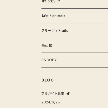
衣類
グラス
キャップ
積み木
オリンピック
茶碗
栞
かるた
動物 / animals
栓抜き
カード
輪投げ
ペンギン
フルーツ / Fruits
水筒
こけし
犬
縁起物
灰皿
フィギュア
猫
お雛さま
SNOOPY
弁当箱
ねずみ
桃の節句
BLOG
そば猪口
くま
節分
アルバイト募集
2024/6/28
爪楊枝入れ
ブタ
端午の節句