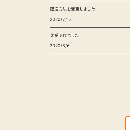
配送方法を変更しました
ぐい呑み
かば
お正月
2020/7/15
休業明けました
2020/6/6