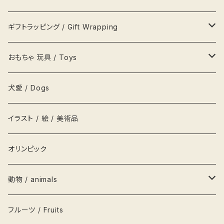
風呂敷
カップ&ソーサ
置物
文鎮
ポチャッコ pochaco
セリーヌ Celine
吉祥用品
ギフトラッピング / Gift Wrapping
吉祥ノート A5
キーホルダー
鍋
ハンガー
レターセット
ソニープロダクト
ロベルタ Roberta
一等賞ペンケース
OFURUオリジナル包装紙
おもちゃ 玩具 / Toys
吉祥メモ帳 A5スリム
ネクタイ
お盆
貯金箱
リボン
化粧箱
パズル
犬愛 / Dogs
履物
枡
鏡
シール
お人形 DOLLS
イラスト / 絵 / 美術品
衣類
グラス
キャップ
積み木
オリンピック
茶碗
栞
かるた
動物 / animals
栓抜き
カード
輪投げ
ペンギン
フルーツ / Fruits