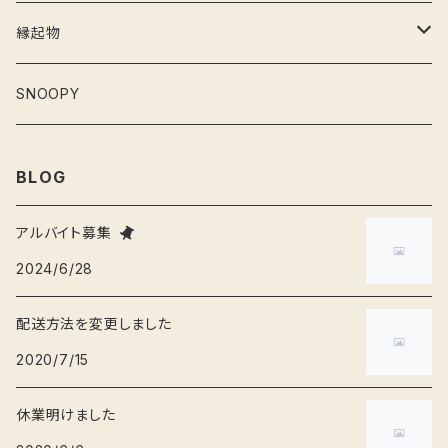
水筒
こけし
犬
縁起物
灰皿
フィギュア
猫
お雛さま
SNOOPY
弁当箱
ねずみ
桃の節句
BLOG
そば猪口
くま
節分
アルバイト募集
2024/6/28
爪楊枝入れ
ブタ
端午の節句
配送方法を変更しました
ぐい呑み
かば
お正月
2020/7/15
休業明けました