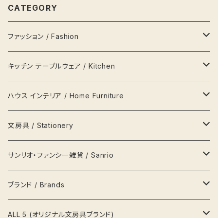
CATEGORY
ファッション / Fashion
バッグ Bags
キッチン テーブルウェア / Kitchen
財布 Wallets
器 Plates
ハウス インテリア / Home Furniture
アクセサリー Jewellery
瓶 Bottles
ランプ
文房具 / Stationery
ハンカチ
マグカップ MagCup
収納 箪笥 棚
缶
サンリオ・ファンシー雑貨 / Sanrio
ポーチ
ビールジョッキ BeerMug
時計
ペンケース
キティ Kitty
ブランド / Brands
帽子
湯呑
写真立て 額縁
メモ帳
ポムポムプリン pompom prin
プラダ Prada
ALL 5 (オリジナル文房具ブランド)