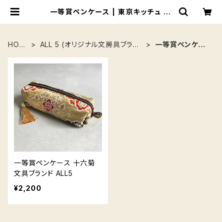
一等賞ペンケース | 東京キッチュ of
uru
HOM
ALL 5 (オリジナル文房具ブラン
一等賞ペンケー
E
ド)
ス
一等賞ペンケース 十六菊
文具ブランド ALL5
¥2,200