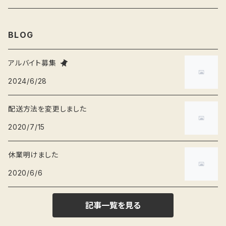
弁当箱
ねずみ
桃の節句
BLOG
そば猪口
くま
節分
アルバイト募集
2024/6/28
爪楊枝入れ
ブタ
端午の節句
配送方法を変更しました
ぐい呑み
かば
お正月
2020/7/15
休業明けました
2020/6/6
記事一覧を見る