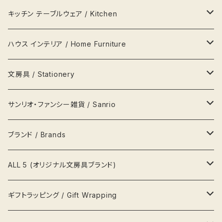
バッグ Bags
キッチン テーブルウェア / Kitchen
財布 Wallets
器 Plates
ハウス インテリア / Home Furniture
アクセサリー Jewellery
瓶 Bottles
ランプ
文房具 / Stationery
ハンカチ
マグカップ MagCup
収納 箪笥 棚
缶
サンリオ・ファンシー雑貨 / Sanrio
ポーチ
ビールジョッキ BeerMug
時計
ペンケース
キティ Kitty
ブランド / Brands
帽子
湯呑
写真立て 額縁
メモ帳
ポムポムプリン pompom prin
プラダ Prada
ALL 5 (オリジナル文房具ブランド)
風呂敷
カップ&ソーサ
置物
文鎮
ポチャッコ pochaco
セリーヌ Celine
吉祥用品
ギフトラッピング / Gift Wrapping