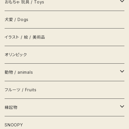
吉祥ノート A5
キーホルダー
鍋
ハンガー
レターセット
ソニープロダクト
ロベルタ Roberta
一等賞ペンケース
OFURUオリジナル包装紙
おもちゃ 玩具 / Toys
吉祥メモ帳 A5スリム
ネクタイ
お盆
貯金箱
リボン
化粧箱
パズル
犬愛 / Dogs
履物
枡
鏡
シール
お人形 DOLLS
イラスト / 絵 / 美術品
衣類
グラス
キャップ
積み木
オリンピック
茶碗
栞
かるた
動物 / animals
栓抜き
カード
輪投げ
ペンギン
フルーツ / Fruits
水筒
こけし
犬
縁起物
灰皿
フィギュア
猫
お雛さま
SNOOPY