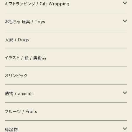
風呂敷
カップ&ソーサ
置物
文鎮
ポチャッコ pochaco
セリーヌ Celine
吉祥用品
ギフトラッピング / Gift Wrapping
吉祥ノート A5
キーホルダー
鍋
ハンガー
レターセット
ソニープロダクト
ロベルタ Roberta
一等賞ペンケース
OFURUオリジナル包装紙
おもちゃ 玩具 / Toys
吉祥メモ帳 A5スリム
ネクタイ
お盆
貯金箱
リボン
化粧箱
パズル
犬愛 / Dogs
履物
枡
鏡
シール
お人形 DOLLS
イラスト / 絵 / 美術品
衣類
グラス
キャップ
積み木
オリンピック
茶碗
栞
かるた
動物 / animals
栓抜き
カード
輪投げ
ペンギン
フルーツ / Fruits
水筒
こけし
犬
縁起物