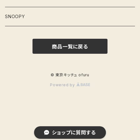
灰皿
フィギュア
猫
お雛さま
SNOOPY
弁当箱
ねずみ
桃の節句
商品一覧に戻る
そば猪口
くま
節分
爪楊枝入れ
ブタ
端午の節句
© 東京キッチュ ofuru
Powered by
ぐい呑み
かば
お正月
ショップに質問する