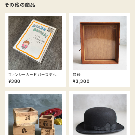
その他の商品
ファンシーカード バースディカ
額縁
ード 女の子 / Birthday card
¥380
¥3,300
GIRL