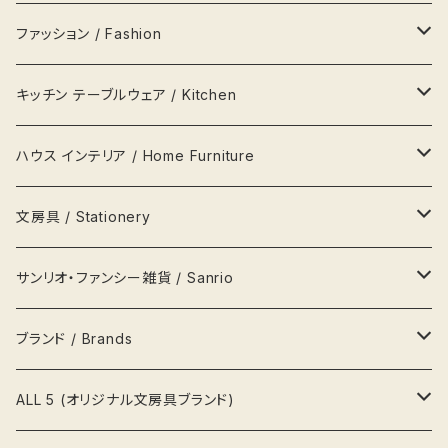
ファッション / Fashion
バッグ Bags
キッチン テーブルウェア / Kitchen
財布 Wallets
器 Plates
ハウス インテリア / Home Furniture
アクセサリー Jewellery
瓶 Bottles
ランプ
文房具 / Stationery
ハンカチ
マグカップ MagCup
収納 箪笥 棚
缶
サンリオ・ファンシー雑貨 / Sanrio
ポーチ
ビールジョッキ BeerMug
時計
ペンケース
キティ Kitty
ブランド / Brands
帽子
湯呑
写真立て 額縁
メモ帳
ポムポムプリン pompom prin
プラダ Prada
ALL 5 (オリジナル文房具ブランド)