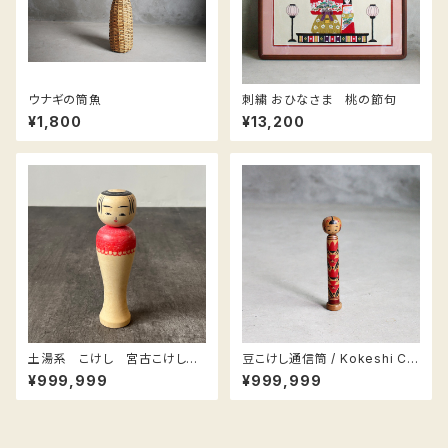
ウナギの筒魚
刺繍 おひなさま 桃の節句
¥1,800
¥13,200
土湯系 こけし 宮古こけし
豆こけし通信筒 / Kokeshi Ca
坂下隆男 南部
se
¥999,999
¥999,999