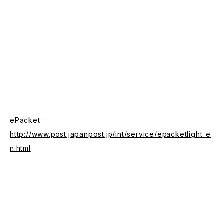
ePacket :
http://www.post.japanpost.jp/int/service/epacketlight_e
n.html