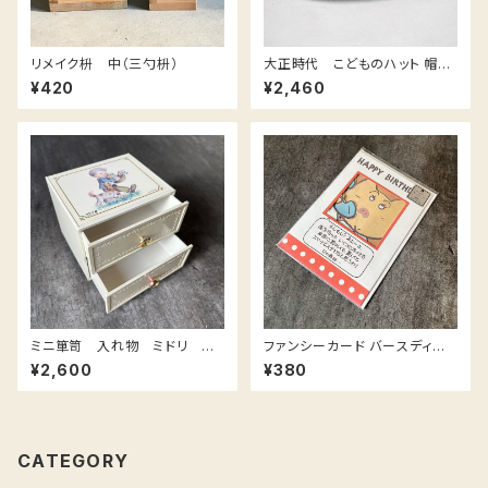
リメイク枡 中（三勺枡）
大正時代 こどものハット 帽子
/ Boy's Hat
¥420
¥2,460
ミニ箪笥 入れ物 ミドリ フ
ファンシーカード バースディカ
ァンシー midori 80年代 玩
ード ブタ電話 / Birthday card
¥2,600
¥380
具 おもちゃ ミニ箪笥
Pig
CATEGORY