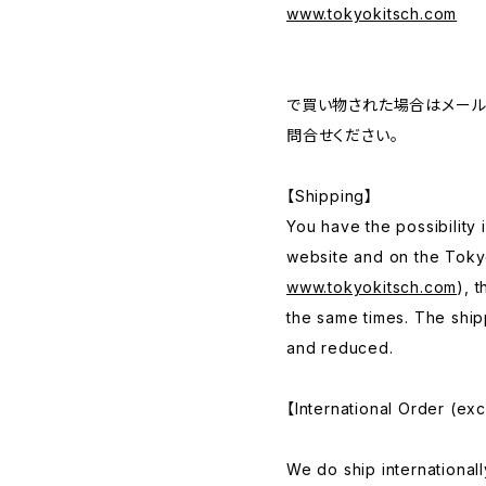
www.tokyokitsch.com
で買い物された場合はメー
問合せください。
【Shipping】
You have the possibility 
website and on the Toky
www.tokyokitsch.com
), 
the same times. The ship
and reduced.
【International Order (ex
We do ship international