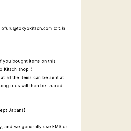
ル
ofuru@tokyokitsch.com
にてお
if you bought items on this
o Kitsch shop (
that all the items can be sent at
ping fees will then be shared
cept Japan)】
ly, and we generally use EMS or