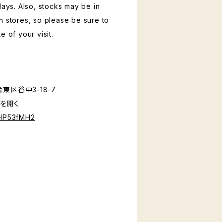
days. Also, stocks may be in
n stores, so please be sure to
e of your visit.
東区谷中3-18-7
ュを開く
jHP53fMH2