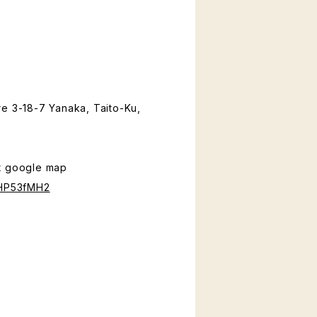
e 3-18-7 Yanaka, Taito-Ku,
t google map
jHP53fMH2