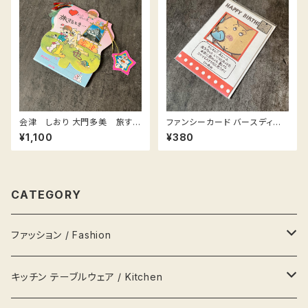
会津 しおり 大門多美 旅する
ファンシーカード バースディカ
時
ード ブタ電話 / Birthday card
¥1,100
¥380
Pig
CATEGORY
ファッション / Fashion
バッグ Bags
キッチン テーブルウェア / Kitchen