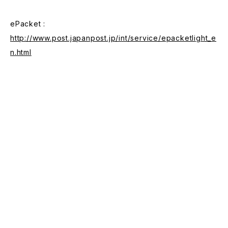
ePacket :
http://www.post.japanpost.jp/int/service/epacketlight_e
n.html