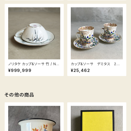
Derby Blue Mikado Cup an
d Saucer Circa 1988
ノリタケ カップ&ソーサ 竹 / Nor
カップ&ソーサ デミタス 2
itake cup saucer plate Ba
客 Imperial porcelain Rus
¥999,999
¥25,462
mboo (Crica : 1950~1960)
sia インペリアル・ポーセリン
（ロシア）
その他の商品