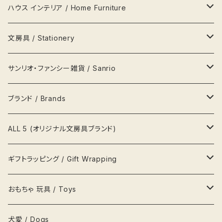
財布 Wallets
器 Plates
ハウス インテリア / Home Furniture
アクセサリー Jewellery
瓶 Bottles
ランプ
文房具 / Stationery
ハンカチ
マグカップ MagCup
収納 箪笥 棚
缶
サンリオ・ファンシー雑貨 / Sanrio
ポーチ
ビールジョッキ BeerMug
時計
ペンケース
キティ Kitty
ブランド / Brands
帽子
湯呑
写真立て 額縁
メモ帳
ポムポムプリン pompom prin
プラダ Prada
ALL 5 (オリジナル文房具ブランド)
風呂敷
カップ&ソーサ
置物
文鎮
ポチャッコ pochaco
セリーヌ Celine
吉祥用品
ギフトラッピング / Gift Wrapping
吉祥ノート A5
キーホルダー
鍋
ハンガー
レターセット
ソニープロダクト
ロベルタ Roberta
一等賞ペンケース
OFURUオリジナル包装紙
おもちゃ 玩具 / Toys
吉祥メモ帳 A5スリム
ネクタイ
お盆
貯金箱
リボン
化粧箱
パズル
犬愛 / Dogs