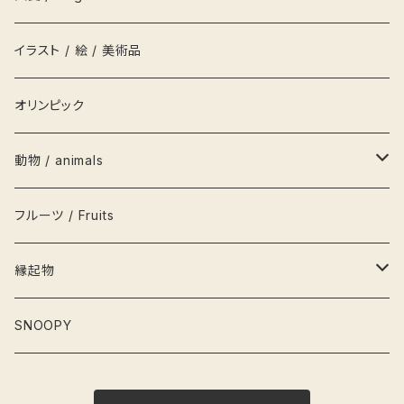
履物
枡
鏡
シール
お人形 DOLLS
イラスト / 絵 / 美術品
衣類
グラス
キャップ
積み木
オリンピック
茶碗
栞
かるた
動物 / animals
栓抜き
カード
輪投げ
ペンギン
フルーツ / Fruits
水筒
こけし
犬
縁起物
灰皿
フィギュア
猫
お雛さま
SNOOPY
弁当箱
ねずみ
桃の節句