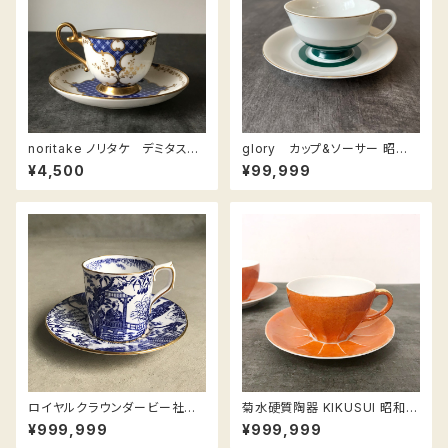
noritake ノリタケ デミタスカ
glory カップ&ソーサー 昭和
ップ カップアンドソーサー
レトロ / cup & saucer
¥4,500
¥99,999
ロイヤルクラウンダービー社の
菊水硬質陶器 KIKUSUI 昭和初
カップ&ソーサ Mikado (一
期 カップ&ソーサ / KIKUSUI C
¥999,999
¥999,999
客) 1988年 / Royal Crown
up & Saucer 1930'