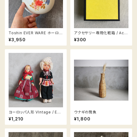
Toshin EVER WARE ホーロー
アクセサリー専用化粧箱 / Acc
ボウル
essories box
¥3,950
¥300
ヨーロッパ人形 VIntage / Eur
ウナギの筒魚
o dolls VIntage
¥1,210
¥1,800