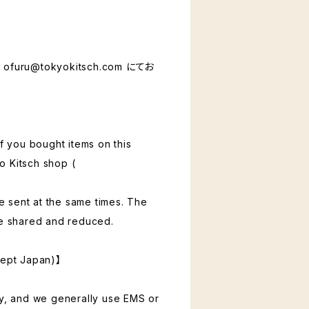
ル
ofuru@tokyokitsch.com
にてお
if you bought items on this
o Kitsch shop (
 be sent at the same times. The
be shared and reduced.
cept Japan)】
ly, and we generally use EMS or