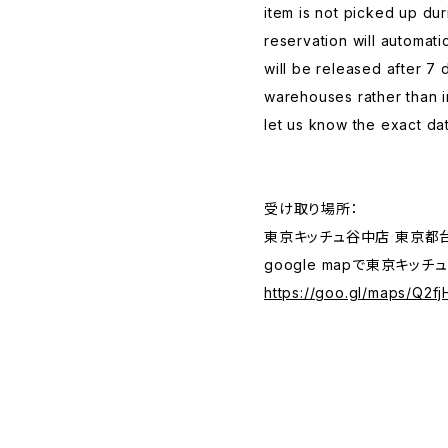
item is not picked up dur
reservation will automat
will be released after 7 
warehouses rather than i
let us know the exact dat
受け取り場所：
東京キッチュ谷中店 東京都台
google mapで東京キッチ
https://goo.gl/maps/Q2f