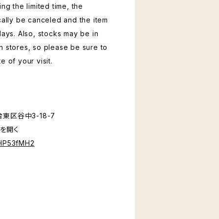
ing the limited time, the
ically be canceled and the item
days. Also, stocks may be in
n stores, so please be sure to
e of your visit.
東区谷中3-18-7
ュを開く
jHP53fMH2