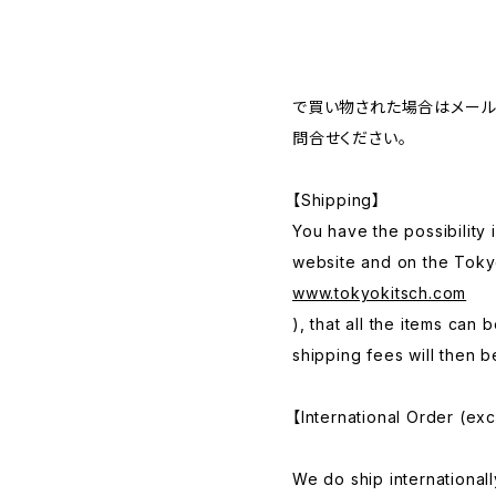
で買い物された場合はメー
問合せください。
【Shipping】
You have the possibility 
website and on the Toky
www.tokyokitsch.com
), that all the items can
shipping fees will then 
【International Order (ex
We do ship international