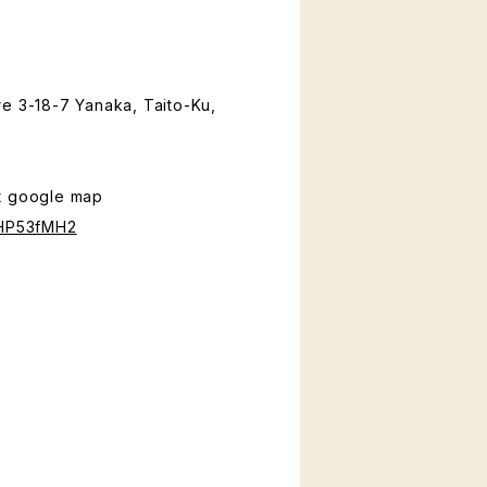
e 3-18-7 Yanaka, Taito-Ku,
t google map
jHP53fMH2