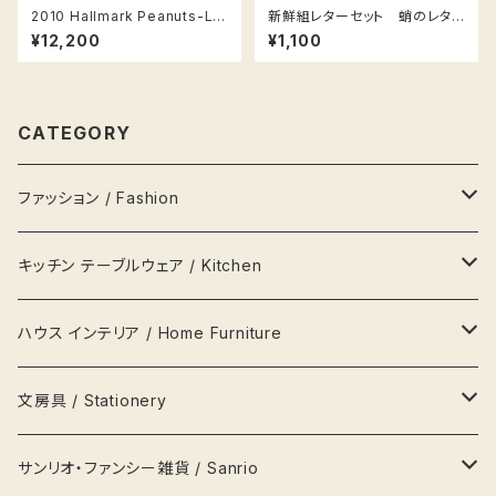
2010 Hallmark Peanuts-Lin
新鮮組レターセット 蛸のレタ
us & Snoopy Figurine-Hap
ーセット Octopus letter set
¥12,200
¥1,100
piness is Hanging out Tog
ファンシー雑貨
ether
CATEGORY
ファッション / Fashion
バッグ Bags
キッチン テーブルウェア / Kitchen
財布 Wallets
器 Plates
ハウス インテリア / Home Furniture
アクセサリー Jewellery
瓶 Bottles
ランプ
文房具 / Stationery
ハンカチ
マグカップ MagCup
収納 箪笥 棚
缶
サンリオ・ファンシー雑貨 / Sanrio