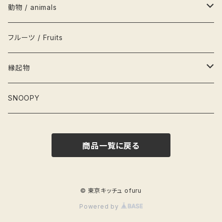
茶碗
栞
かるた
動物 / animals
栓抜き
カード
輪投げ
ペンギン
フルーツ / Fruits
水筒
こけし
犬
縁起物
灰皿
フィギュア
猫
お雛さま
SNOOPY
弁当箱
ねずみ
桃の節句
商品一覧に戻る
そば猪口
くま
節分
爪楊枝入れ
ブタ
端午の節句
© 東京キッチュ ofuru
Powered by
ぐい呑み
かば
お正月