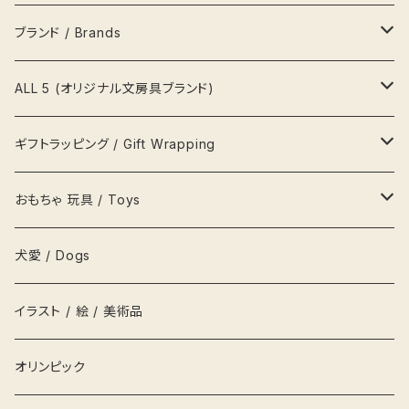
ポーチ
ビールジョッキ BeerMug
時計
ペンケース
キティ Kitty
ブランド / Brands
帽子
湯呑
写真立て 額縁
メモ帳
ポムポムプリン pompom prin
プラダ Prada
ALL 5 (オリジナル文房具ブランド)
風呂敷
カップ&ソーサ
置物
文鎮
ポチャッコ pochaco
セリーヌ Celine
吉祥用品
ギフトラッピング / Gift Wrapping
吉祥ノート A5
キーホルダー
鍋
ハンガー
レターセット
ソニープロダクト
ロベルタ Roberta
一等賞ペンケース
OFURUオリジナル包装紙
おもちゃ 玩具 / Toys
吉祥メモ帳 A5スリム
ネクタイ
お盆
貯金箱
リボン
化粧箱
パズル
犬愛 / Dogs
履物
枡
鏡
シール
お人形 DOLLS
イラスト / 絵 / 美術品
衣類
グラス
キャップ
積み木
オリンピック