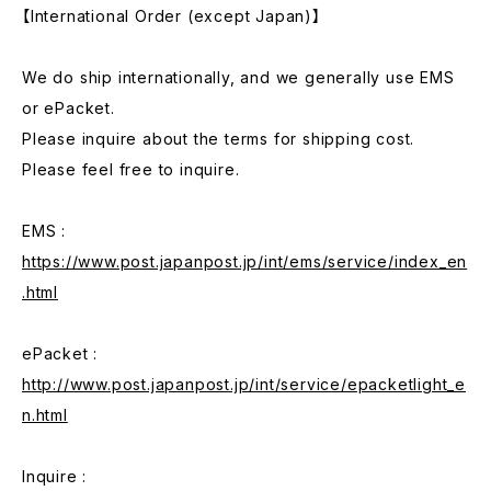
【International Order (except Japan)】
We do ship internationally, and we generally use EMS
or ePacket.
Please inquire about the terms for shipping cost.
Please feel free to inquire.
EMS :
https://www.post.japanpost.jp/int/ems/service/index_en
.html
ePacket :
http://www.post.japanpost.jp/int/service/epacketlight_e
n.html
Inquire :