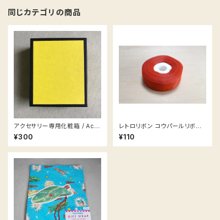
同じカテゴリの商品
アクセサリー専用化粧箱 / Acc
レトロリボン コウパールリボン
essories box
赤/緑 一巻 (残り僅か)
¥300
¥110