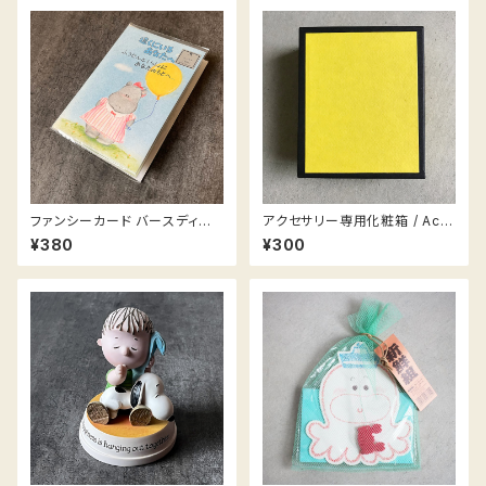
ファンシーカード バースディカ
アクセサリー専用化粧箱 / Acc
ード かば / Birthday card Hi
essories box
¥380
¥300
ppo